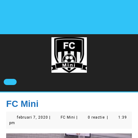
Ga
naar
de
inhoud
Open
knop
FC Mini
februari
FC
februari 7, 2020
|
FC Mini
|
0 reactie
|
1:39
7,
Mini
pm
2020