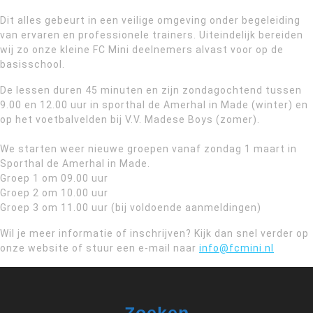
Dit alles gebeurt in een veilige omgeving onder begeleiding
van ervaren en professionele trainers. Uiteindelijk bereiden
wij zo onze kleine FC Mini deelnemers alvast voor op de
basisschool.
De lessen duren 45 minuten en zijn zondagochtend tussen
9.00 en 12.00 uur in sporthal de Amerhal in Made (winter) en
op het voetbalvelden bij V.V. Madese Boys (zomer).
We starten weer nieuwe groepen vanaf zondag 1 maart in
Sporthal de Amerhal in Made.
Groep 1 om 09.00 uur
Groep 2 om 10.00 uur
Groep 3 om 11.00 uur (bij voldoende aanmeldingen)
Wil je meer informatie of inschrijven? Kijk dan snel verder op
onze website of stuur een e-mail naar
info@fcmini.nl
Zoeken